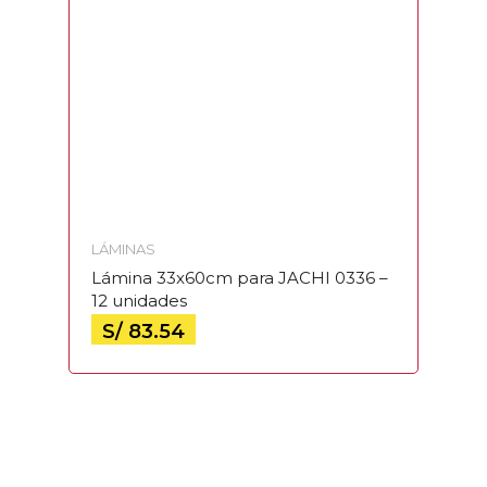
LÁMINAS
Lámina 33x60cm para JACHI 0336 –
12 unidades
S/
83.54