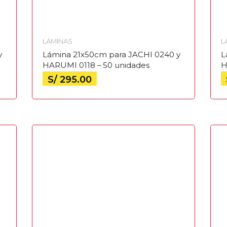
LÁMINAS
L
y
Lámina 21x50cm para JACHI 0240 y
L
HARUMI 0118 – 50 unidades
H
S/
295.00