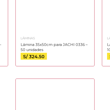
LÁMINAS
L
–
Lámina 35x50cm para JACHI 0336 –
L
50 unidades
1
S/
324.50