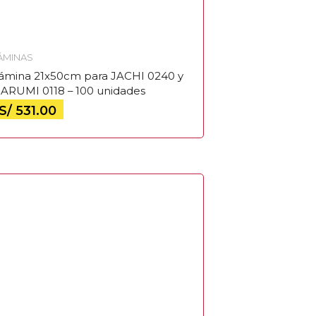
ÁMINAS
ámina 21x50cm para JACHI 0240 y
ARUMI 0118 – 100 unidades
S/
531.00