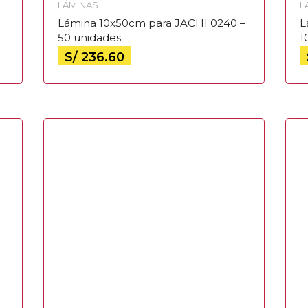
LÁMINAS
L
Lámina 10x50cm para JACHI 0240 –
L
50 unidades
1
S/
236.60