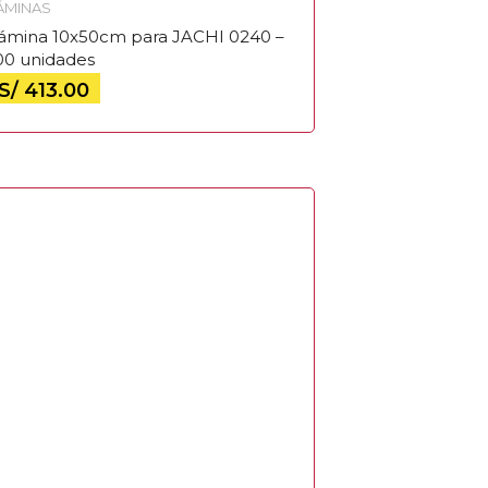
ÁMINAS
ámina 10x50cm para JACHI 0240 –
00 unidades
S/
413.00