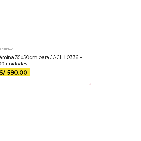
ÁMINAS
ámina 35x50cm para JACHI 0336 –
00 unidades
S/
590.00